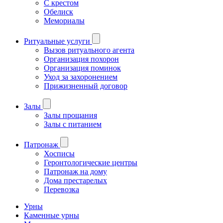
С крестом
Обелиск
Мемориалы
Ритуальные услуги
Вызов ритуального агента
Организация похорон
Организация поминок
Уход за захоронением
Прижизненный договор
Залы
Залы прощания
Залы с питанием
Патронаж
Хосписы
Геронтологические центры
Патронаж на дому
Дома престарелых
Перевозка
Урны
Каменные урны