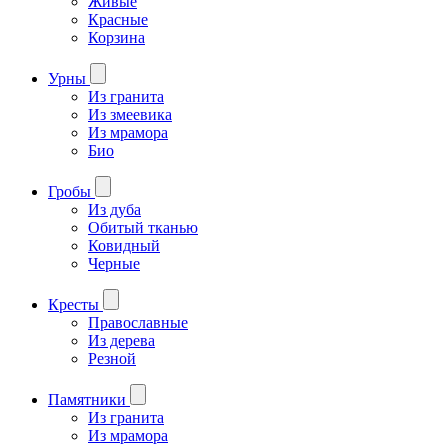
Живые
Красные
Корзина
Урны
Из гранита
Из змеевика
Из мрамора
Био
Гробы
Из дуба
Обитый тканью
Ковидный
Черные
Кресты
Православные
Из дерева
Резной
Памятники
Из гранита
Из мрамора