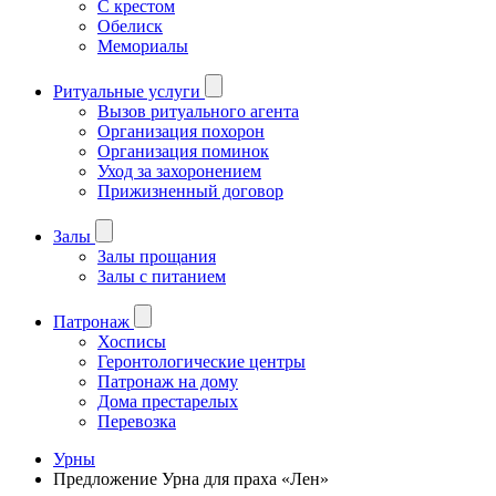
С крестом
Обелиск
Мемориалы
Ритуальные услуги
Вызов ритуального агента
Организация похорон
Организация поминок
Уход за захоронением
Прижизненный договор
Залы
Залы прощания
Залы с питанием
Патронаж
Хосписы
Геронтологические центры
Патронаж на дому
Дома престарелых
Перевозка
Урны
Предложение Урна для праха «Лен»