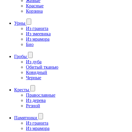
Живые
Красные
Корзина
Урны
Из гранита
Из змеевика
Из мрамора
Био
Гробы
Из дуба
Обитый тканью
Ковидный
Черные
Кресты
Православные
Из дерева
Резной
Памятники
Из гранита
Из мрамора