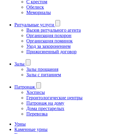
С крестом
Обелиск
Мемориалы
Ритуальные услуги
Вызов ритуального агента
Организация похорон
Организация поминок
Уход за захоронением
Прижизненный договор
Залы
Залы прощания
Залы с питанием
Патронаж
Хосписы
Геронтологические центры
Патронаж на дому
Дома престарелых
Перевозка
Урны
Каменные урны