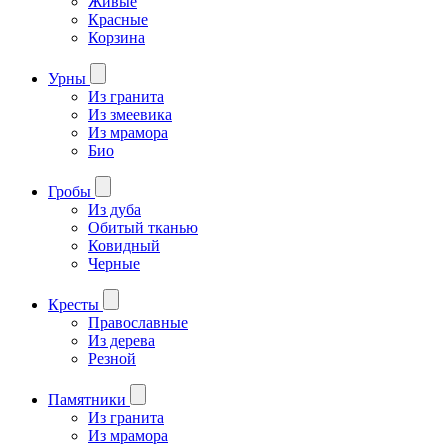
Живые
Красные
Корзина
Урны
Из гранита
Из змеевика
Из мрамора
Био
Гробы
Из дуба
Обитый тканью
Ковидный
Черные
Кресты
Православные
Из дерева
Резной
Памятники
Из гранита
Из мрамора