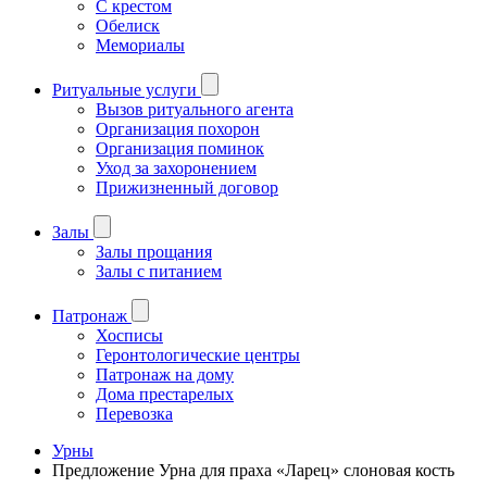
С крестом
Обелиск
Мемориалы
Ритуальные услуги
Вызов ритуального агента
Организация похорон
Организация поминок
Уход за захоронением
Прижизненный договор
Залы
Залы прощания
Залы с питанием
Патронаж
Хосписы
Геронтологические центры
Патронаж на дому
Дома престарелых
Перевозка
Урны
Предложение Урна для праха «Ларец» слоновая кость