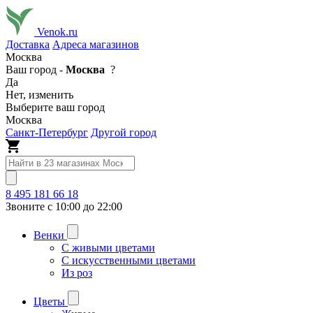
Venok.ru
Доставка
Адреса магазинов
Москва
Ваш город -
Москва
?
Да
Нет, изменить
Выберите ваш город
Москва
Санкт-Петербург
Другой город
8 495 181 66 18
Звоните с 10:00 до 22:00
Венки
С живыми цветами
С искусственными цветами
Из роз
Цветы