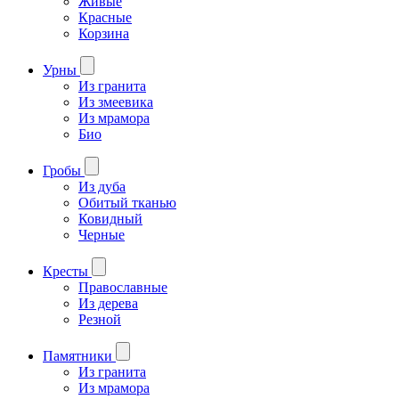
Живые
Красные
Корзина
Урны
Из гранита
Из змеевика
Из мрамора
Био
Гробы
Из дуба
Обитый тканью
Ковидный
Черные
Кресты
Православные
Из дерева
Резной
Памятники
Из гранита
Из мрамора