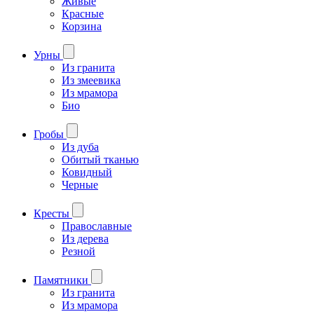
Живые
Красные
Корзина
Урны
Из гранита
Из змеевика
Из мрамора
Био
Гробы
Из дуба
Обитый тканью
Ковидный
Черные
Кресты
Православные
Из дерева
Резной
Памятники
Из гранита
Из мрамора