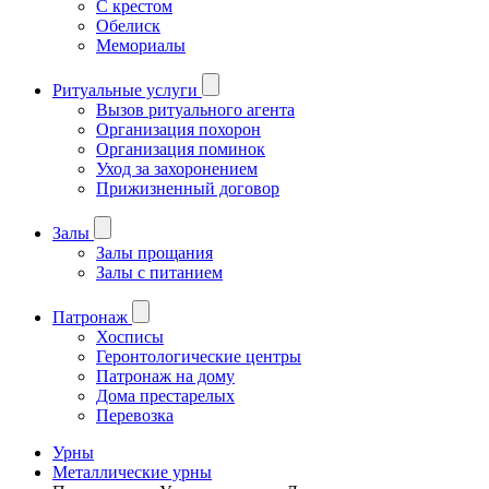
С крестом
Обелиск
Мемориалы
Ритуальные услуги
Вызов ритуального агента
Организация похорон
Организация поминок
Уход за захоронением
Прижизненный договор
Залы
Залы прощания
Залы с питанием
Патронаж
Хосписы
Геронтологические центры
Патронаж на дому
Дома престарелых
Перевозка
Урны
Металлические урны