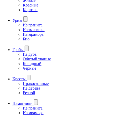
Живые
Красные
Корзина
Урны
Из гранита
Из змеевика
Из мрамора
Био
Гробы
Из дуба
Обитый тканью
Ковидный
Черные
Кресты
Православные
Из дерева
Резной
Памятники
Из гранита
Из мрамора