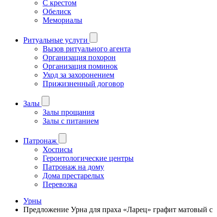
С крестом
Обелиск
Мемориалы
Ритуальные услуги
Вызов ритуального агента
Организация похорон
Организация поминок
Уход за захоронением
Прижизненный договор
Залы
Залы прощания
Залы с питанием
Патронаж
Хосписы
Геронтологические центры
Патронаж на дому
Дома престарелых
Перевозка
Урны
Предложение Урна для праха «Ларец» графит матовый с