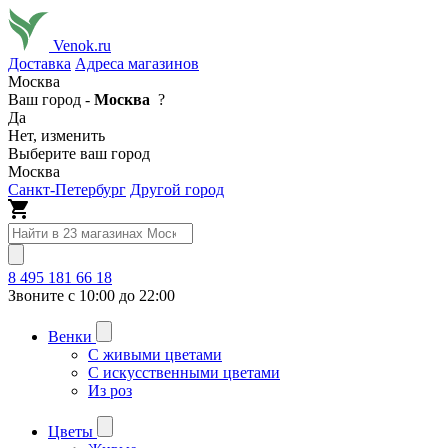
Venok.ru
Доставка
Адреса магазинов
Москва
Ваш город -
Москва
?
Да
Нет, изменить
Выберите ваш город
Москва
Санкт-Петербург
Другой город
8 495 181 66 18
Звоните с 10:00 до 22:00
Венки
С живыми цветами
С искусственными цветами
Из роз
Цветы