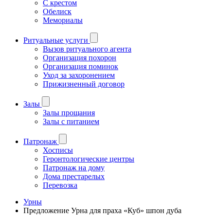
С крестом
Обелиск
Мемориалы
Ритуальные услуги
Вызов ритуального агента
Организация похорон
Организация поминок
Уход за захоронением
Прижизненный договор
Залы
Залы прощания
Залы с питанием
Патронаж
Хосписы
Геронтологические центры
Патронаж на дому
Дома престарелых
Перевозка
Урны
Предложение Урна для праха «Куб» шпон дуба