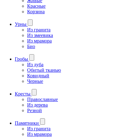
Живые
Красные
Корзина
Урны
Из гранита
Из змеевика
Из мрамора
Био
Гробы
Из дуба
Обитый тканью
Ковидный
Черные
Кресты
Православные
Из дерева
Резной
Памятники
Из гранита
Из мрамора