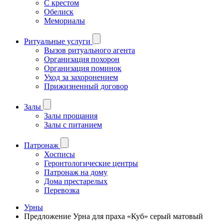
С крестом
Обелиск
Мемориалы
Ритуальные услуги
Вызов ритуального агента
Организация похорон
Организация поминок
Уход за захоронением
Прижизненный договор
Залы
Залы прощания
Залы с питанием
Патронаж
Хосписы
Геронтологические центры
Патронаж на дому
Дома престарелых
Перевозка
Урны
Предложение Урна для праха «Куб» серый матовый