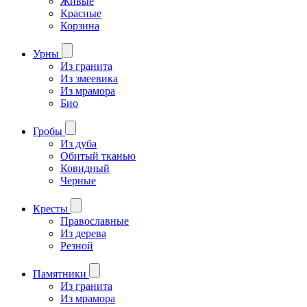
Живые
Красные
Корзина
Урны
Из гранита
Из змеевика
Из мрамора
Био
Гробы
Из дуба
Обитый тканью
Ковидный
Черные
Кресты
Православные
Из дерева
Резной
Памятники
Из гранита
Из мрамора