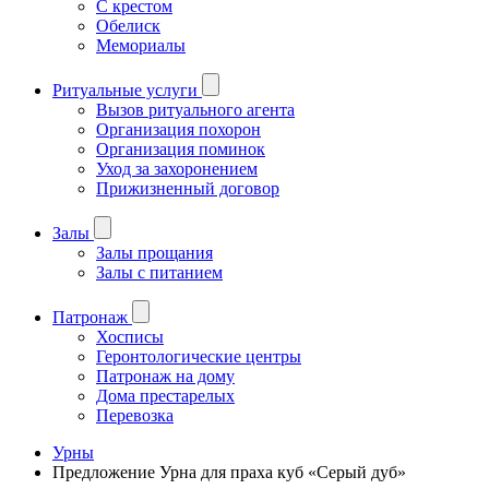
С крестом
Обелиск
Мемориалы
Ритуальные услуги
Вызов ритуального агента
Организация похорон
Организация поминок
Уход за захоронением
Прижизненный договор
Залы
Залы прощания
Залы с питанием
Патронаж
Хосписы
Геронтологические центры
Патронаж на дому
Дома престарелых
Перевозка
Урны
Предложение Урна для праха куб «Серый дуб»