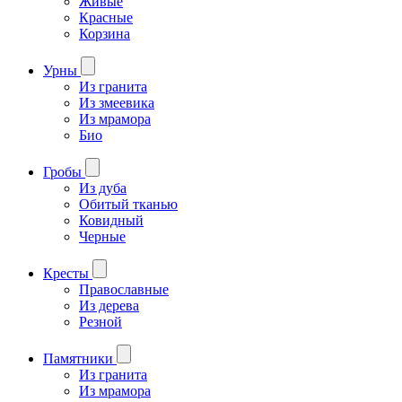
Живые
Красные
Корзина
Урны
Из гранита
Из змеевика
Из мрамора
Био
Гробы
Из дуба
Обитый тканью
Ковидный
Черные
Кресты
Православные
Из дерева
Резной
Памятники
Из гранита
Из мрамора