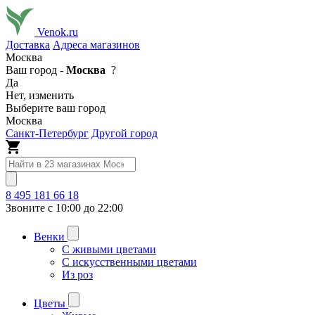
Venok.ru
Доставка
Адреса магазинов
Москва
Ваш город -
Москва
?
Да
Нет, изменить
Выберите ваш город
Москва
Санкт-Петербург
Другой город
8 495 181 66 18
Звоните с 10:00 до 22:00
Венки
С живыми цветами
С искусственными цветами
Из роз
Цветы