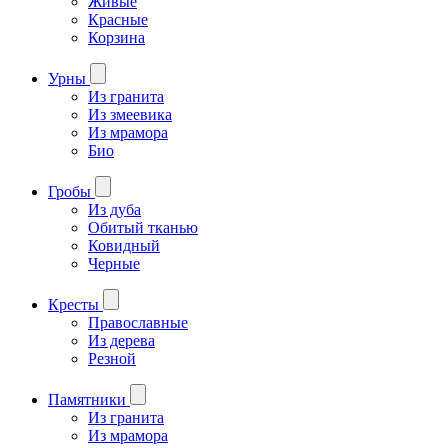
Живые
Красные
Корзина
Урны
Из гранита
Из змеевика
Из мрамора
Био
Гробы
Из дуба
Обитый тканью
Ковидный
Черные
Кресты
Православные
Из дерева
Резной
Памятники
Из гранита
Из мрамора