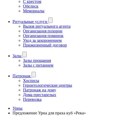
С крестом
Обелиск
Мемориалы
Ритуальные услуги
Вызов ритуального агента
Организация похорон
Организация поминок
Уход за захоронением
Прижизненный договор
Залы
Залы прощания
Залы с питанием
Патронаж
Хосписы
Геронтологические центры
Патронаж на дому
Дома престарелых
Перевозка
Урны
Предложение Урна для праха куб «Река»