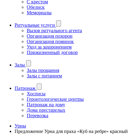
С крестом
Обелиск
Мемориалы
Ритуальные услуги
Вызов ритуального агента
Организация похорон
Организация поминок
Уход за захоронением
Прижизненный договор
Залы
Залы прощания
Залы с питанием
Патронаж
Хосписы
Геронтологические центры
Патронаж на дому
Дома престарелых
Перевозка
Урны
Предложение Урна для праха «Куб на ребре» красный