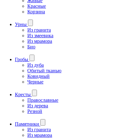
Живые
Красные
Корзина
Урны
Из гранита
Из змеевика
Из мрамора
Био
Гробы
Из дуба
Обитый тканью
Ковидный
Черные
Кресты
Православные
Из дерева
Резной
Памятники
Из гранита
Из мрамора