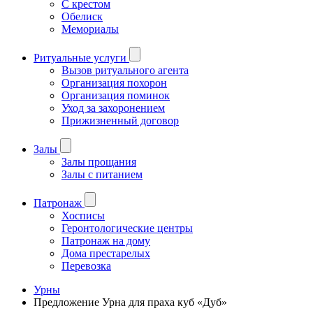
С крестом
Обелиск
Мемориалы
Ритуальные услуги
Вызов ритуального агента
Организация похорон
Организация поминок
Уход за захоронением
Прижизненный договор
Залы
Залы прощания
Залы с питанием
Патронаж
Хосписы
Геронтологические центры
Патронаж на дому
Дома престарелых
Перевозка
Урны
Предложение Урна для праха куб «Дуб»