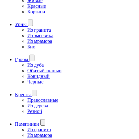
Живые
Красные
Корзина
Урны
Из гранита
Из змеевика
Из мрамора
Био
Гробы
Из дуба
Обитый тканью
Ковидный
Черные
Кресты
Православные
Из дерева
Резной
Памятники
Из гранита
Из мрамора