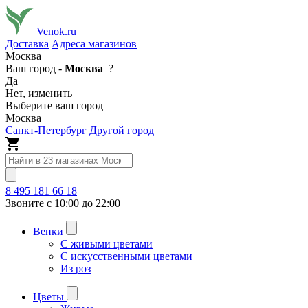
Venok.ru
Доставка
Адреса магазинов
Москва
Ваш город -
Москва
?
Да
Нет, изменить
Выберите ваш город
Москва
Санкт-Петербург
Другой город
8 495 181 66 18
Звоните с 10:00 до 22:00
Венки
С живыми цветами
С искусственными цветами
Из роз
Цветы