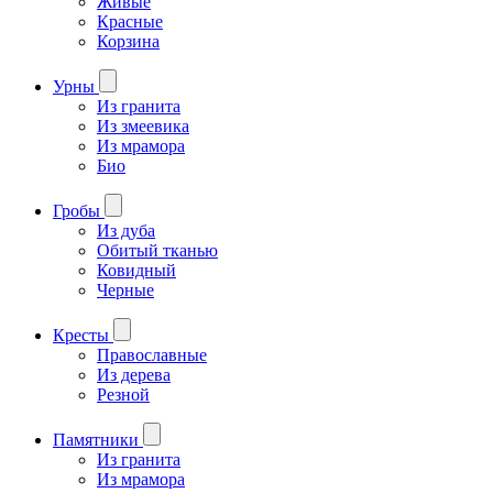
Живые
Красные
Корзина
Урны
Из гранита
Из змеевика
Из мрамора
Био
Гробы
Из дуба
Обитый тканью
Ковидный
Черные
Кресты
Православные
Из дерева
Резной
Памятники
Из гранита
Из мрамора