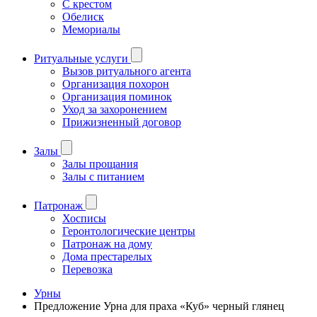
С крестом
Обелиск
Мемориалы
Ритуальные услуги
Вызов ритуального агента
Организация похорон
Организация поминок
Уход за захоронением
Прижизненный договор
Залы
Залы прощания
Залы с питанием
Патронаж
Хосписы
Геронтологические центры
Патронаж на дому
Дома престарелых
Перевозка
Урны
Предложение Урна для праха «Куб» черный глянец