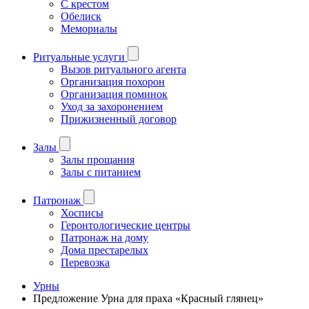
С крестом
Обелиск
Мемориалы
Ритуальные услуги
Вызов ритуального агента
Организация похорон
Организация поминок
Уход за захоронением
Прижизненный договор
Залы
Залы прощания
Залы с питанием
Патронаж
Хосписы
Геронтологические центры
Патронаж на дому
Дома престарелых
Перевозка
Урны
Предложение Урна для праха «Красный глянец»