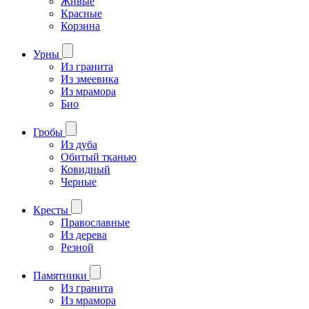
Живые
Красные
Корзина
Урны
Из гранита
Из змеевика
Из мрамора
Био
Гробы
Из дуба
Обитый тканью
Ковидный
Черные
Кресты
Православные
Из дерева
Резной
Памятники
Из гранита
Из мрамора