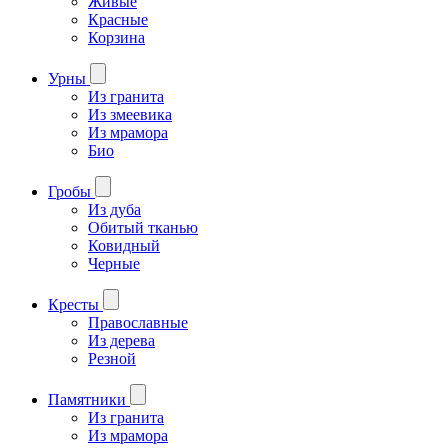
Живые
Красные
Корзина
Урны
Из гранита
Из змеевика
Из мрамора
Био
Гробы
Из дуба
Обитый тканью
Ковидный
Черные
Кресты
Православные
Из дерева
Резной
Памятники
Из гранита
Из мрамора