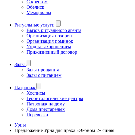
С крестом
Обелиск
Мемориалы
Ритуальные услуги
Вызов ритуального агента
Организация похорон
Организация поминок
Уход за захоронением
Прижизненный договор
Залы
Залы прощания
Залы с питанием
Патронаж
Хосписы
Геронтологические центры
Патронаж на дому
Дома престарелых
Перевозка
Урны
Предложение Урна для праха «Эконом-2» синяя