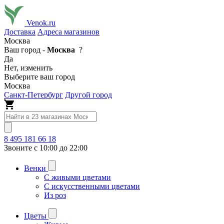
Venok.ru
Доставка
Адреса магазинов
Москва
Ваш город -
Москва
?
Да
Нет, изменить
Выберите ваш город
Москва
Санкт-Петербург
Другой город
8 495 181 66 18
Звоните с 10:00 до 22:00
Венки
С живыми цветами
С искусственными цветами
Из роз
Цветы