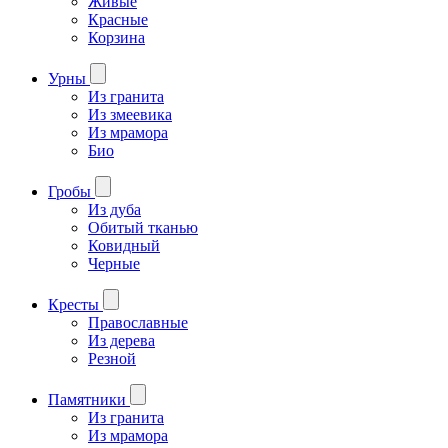
Живые
Красные
Корзина
Урны
Из гранита
Из змеевика
Из мрамора
Био
Гробы
Из дуба
Обитый тканью
Ковидный
Черные
Кресты
Православные
Из дерева
Резной
Памятники
Из гранита
Из мрамора