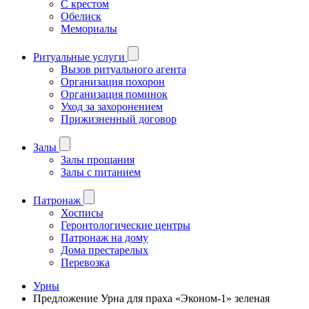
С крестом
Обелиск
Мемориалы
Ритуальные услуги
Вызов ритуального агента
Организация похорон
Организация поминок
Уход за захоронением
Прижизненный договор
Залы
Залы прощания
Залы с питанием
Патронаж
Хосписы
Геронтологические центры
Патронаж на дому
Дома престарелых
Перевозка
Урны
Предложение Урна для праха «Эконом-1» зеленая