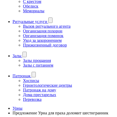
С крестом
Обелиск
Мемориалы
Ритуальные услуги
Вызов ритуального агента
Организация похорон
Организация поминок
Уход за захоронением
Прижизненный договор
Залы
Залы прощания
Залы с питанием
Патронаж
Хосписы
Геронтологические центры
Патронаж на дому
Дома престарелых
Перевозка
Урны
Предложение Урна для праха доломит шестигранник