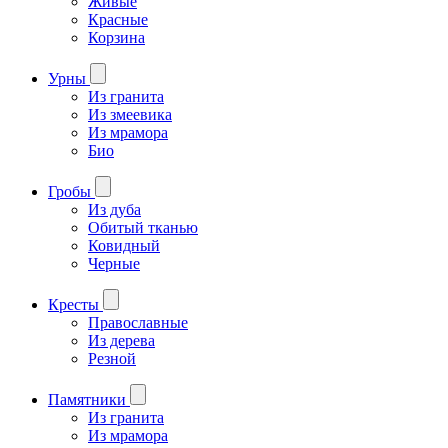
Живые
Красные
Корзина
Урны
Из гранита
Из змеевика
Из мрамора
Био
Гробы
Из дуба
Обитый тканью
Ковидный
Черные
Кресты
Православные
Из дерева
Резной
Памятники
Из гранита
Из мрамора