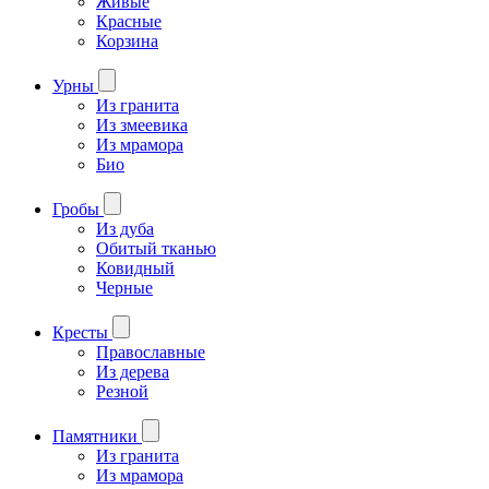
Живые
Красные
Корзина
Урны
Из гранита
Из змеевика
Из мрамора
Био
Гробы
Из дуба
Обитый тканью
Ковидный
Черные
Кресты
Православные
Из дерева
Резной
Памятники
Из гранита
Из мрамора