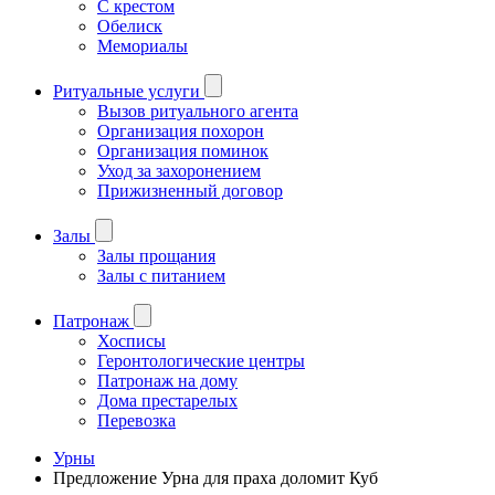
С крестом
Обелиск
Мемориалы
Ритуальные услуги
Вызов ритуального агента
Организация похорон
Организация поминок
Уход за захоронением
Прижизненный договор
Залы
Залы прощания
Залы с питанием
Патронаж
Хосписы
Геронтологические центры
Патронаж на дому
Дома престарелых
Перевозка
Урны
Предложение Урна для праха доломит Куб