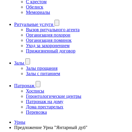
С крестом
Обелиск
Мемориалы
Ритуальные услуги
Вызов ритуального агента
Организация похорон
Организация поминок
Уход за захоронением
Прижизненный договор
Залы
Залы прощания
Залы с питанием
Патронаж
Хосписы
Геронтологические центры
Патронаж на дому
Дома престарелых
Перевозка
Урны
Предложение Урна "Янтарный дуб"