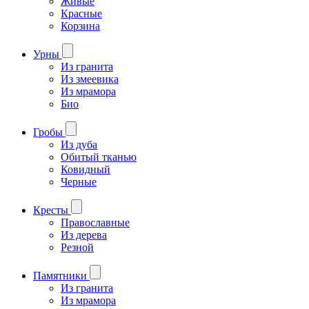
Живые
Красные
Корзина
Урны
Из гранита
Из змеевика
Из мрамора
Био
Гробы
Из дуба
Обитый тканью
Ковидный
Черные
Кресты
Православные
Из дерева
Резной
Памятники
Из гранита
Из мрамора