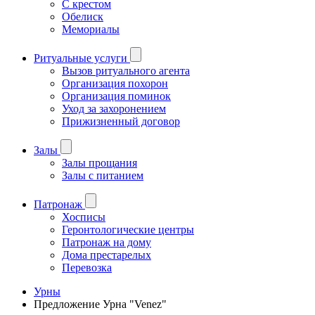
С крестом
Обелиск
Мемориалы
Ритуальные услуги
Вызов ритуального агента
Организация похорон
Организация поминок
Уход за захоронением
Прижизненный договор
Залы
Залы прощания
Залы с питанием
Патронаж
Хосписы
Геронтологические центры
Патронаж на дому
Дома престарелых
Перевозка
Урны
Предложение Урна "Venez"