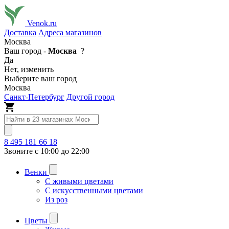
Venok.ru
Доставка
Адреса магазинов
Москва
Ваш город -
Москва
?
Да
Нет, изменить
Выберите ваш город
Москва
Санкт-Петербург
Другой город
8 495 181 66 18
Звоните с 10:00 до 22:00
Венки
С живыми цветами
С искусственными цветами
Из роз
Цветы