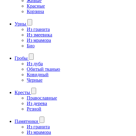
Живые
Красные
Корзина
Урны
Из гранита
Из змеевика
Из мрамора
Био
Гробы
Из дуба
Обитый тканью
Ковидный
Черные
Кресты
Православные
Из дерева
Резной
Памятники
Из гранита
Из мрамора