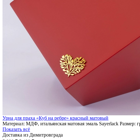
Урна для праха «Куб на ребре» красный матовый
Материал: МДФ, итальянская матовая эмаль Sayerlack Размер: 
Показать всё
Доставка из Димитровграда