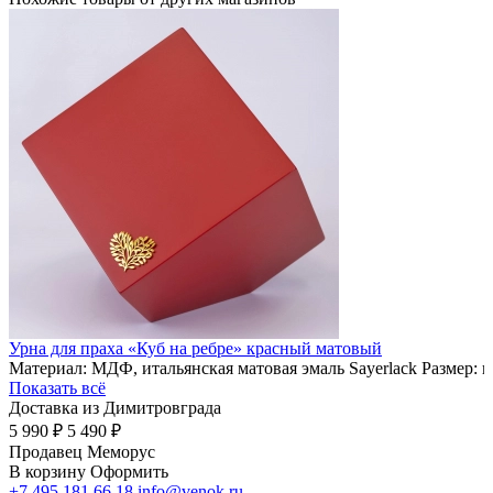
Урна для праха «Куб на ребре» красный матовый
Материал: МДФ, итальянская матовая эмаль Sayerlack Размер: 
Показать всё
Доставка из Димитровграда
5 990 ₽
5 490 ₽
Продавец
Меморус
В корзину
Оформить
+7 495 181 66 18
info@venok.ru