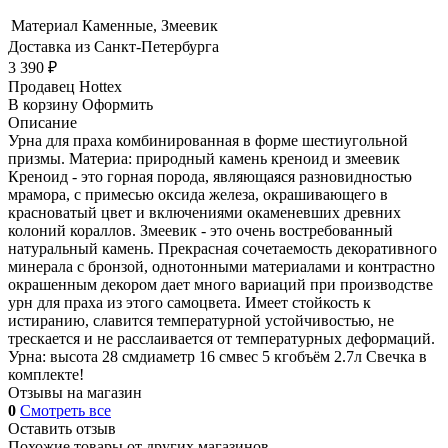
Материал
Каменные, Змеевик
Доставка из Санкт-Петербурга
3 390 ₽
Продавец
Hottex
В корзину
Оформить
Описание
Урна для праха комбинированная в форме шестиугольной
призмы. Материа: природный камень креноид и змеевик
Креноид - это горная порода, являющаяся разновидностью
мрамора, с примесью оксида железа, окрашивающего в
красноватый цвет и включениями окаменевших древних
колоний кораллов. Змеевик - это очень востребованный
натуральный камень. Прекрасная сочетаемость декоративного
минерала с бронзой, однотонными материалами и контрастно
окрашенным декором дает много вариаций при производстве
урн для праха из этого самоцвета. Имеет стойкость к
истиранию, славится температурной устойчивостью, не
трескается и не расслаивается от температурных деформаций.
Урна: высота 28 смдиаметр 16 смвес 5 кгобъём 2.7л Свечка в
комплекте!
Отзывы на магазин
0
Смотреть все
Оставить отзыв
Похожие товары от других магазинов