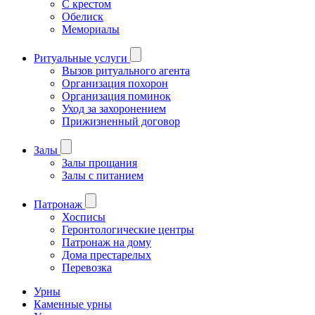
С крестом
Обелиск
Мемориалы
Ритуальные услуги
Вызов ритуального агента
Организация похорон
Организация поминок
Уход за захоронением
Прижизненный договор
Залы
Залы прощания
Залы с питанием
Патронаж
Хосписы
Геронтологические центры
Патронаж на дому
Дома престарелых
Перевозка
Урны
Каменные урны