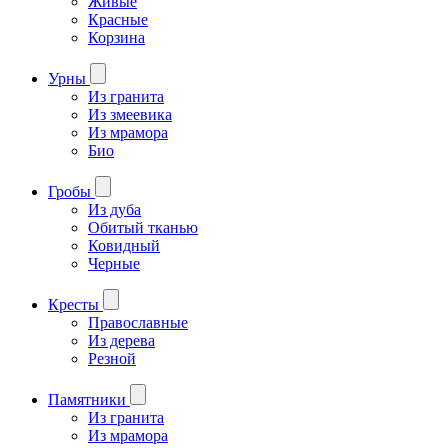
Живые
Красные
Корзина
Урны
Из гранита
Из змеевика
Из мрамора
Био
Гробы
Из дуба
Обитый тканью
Ковидный
Черные
Кресты
Православные
Из дерева
Резной
Памятники
Из гранита
Из мрамора