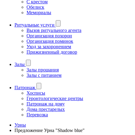
С крестом
Обелиск
Мемориалы
Ритуальные услуги
Вызов ритуального агента
Организация похорон
Организация поминок
Уход за захоронением
Прижизненный договор
Залы
Залы прощания
Залы с питанием
Патронаж
Хосписы
Геронтологические центры
Патронаж на дому
Дома престарелых
Перевозка
Урны
Предложение Урна "Shadow blue"