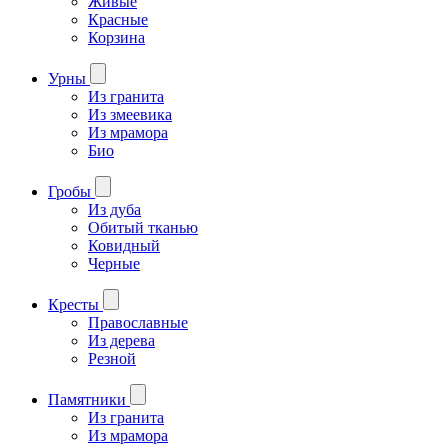
Живые
Красные
Корзина
Урны
Из гранита
Из змеевика
Из мрамора
Био
Гробы
Из дуба
Обитый тканью
Ковидный
Черные
Кресты
Православные
Из дерева
Резной
Памятники
Из гранита
Из мрамора