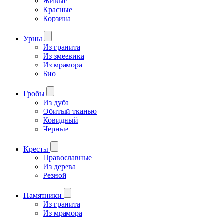
Живые
Красные
Корзина
Урны
Из гранита
Из змеевика
Из мрамора
Био
Гробы
Из дуба
Обитый тканью
Ковидный
Черные
Кресты
Православные
Из дерева
Резной
Памятники
Из гранита
Из мрамора