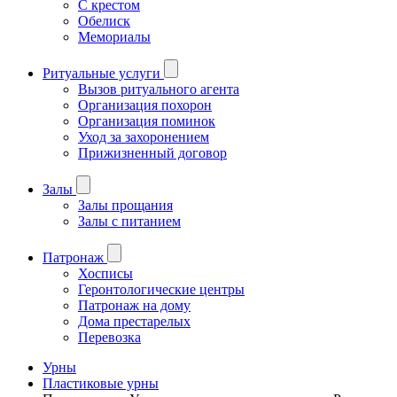
С крестом
Обелиск
Мемориалы
Ритуальные услуги
Вызов ритуального агента
Организация похорон
Организация поминок
Уход за захоронением
Прижизненный договор
Залы
Залы прощания
Залы с питанием
Патронаж
Хосписы
Геронтологические центры
Патронаж на дому
Дома престарелых
Перевозка
Урны
Пластиковые урны