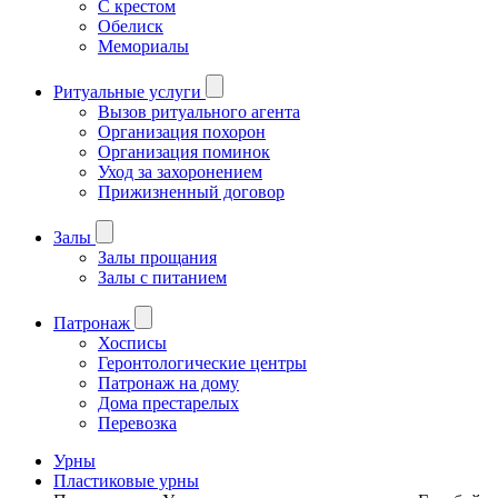
С крестом
Обелиск
Мемориалы
Ритуальные услуги
Вызов ритуального агента
Организация похорон
Организация поминок
Уход за захоронением
Прижизненный договор
Залы
Залы прощания
Залы с питанием
Патронаж
Хосписы
Геронтологические центры
Патронаж на дому
Дома престарелых
Перевозка
Урны
Пластиковые урны