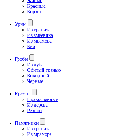
Живые
Красные
Корзина
Урны
Из гранита
Из змеевика
Из мрамора
Био
Гробы
Из дуба
Обитый тканью
Ковидный
Черные
Кресты
Православные
Из дерева
Резной
Памятники
Из гранита
Из мрамора