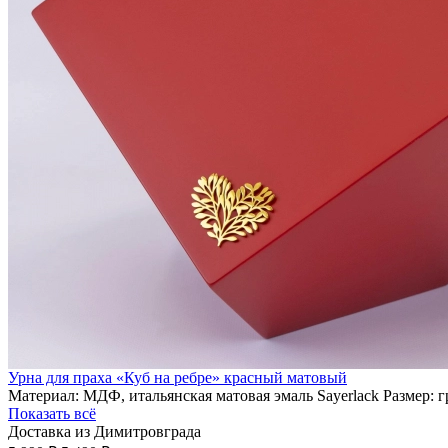
Урна для праха «Куб на ребре» красный матовый
Материал: МДФ, итальянская матовая эмаль Sayerlack Размер: 
Показать всё
Доставка из Димитровграда