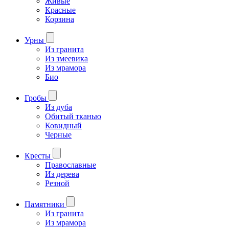
Живые
Красные
Корзина
Урны
Из гранита
Из змеевика
Из мрамора
Био
Гробы
Из дуба
Обитый тканью
Ковидный
Черные
Кресты
Православные
Из дерева
Резной
Памятники
Из гранита
Из мрамора