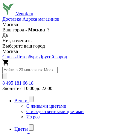
Venok.ru
Доставка
Адреса магазинов
Москва
Ваш город -
Москва
?
Да
Нет, изменить
Выберите ваш город
Москва
Санкт-Петербург
Другой город
8 495 181 66 18
Звоните с 10:00 до 22:00
Венки
С живыми цветами
С искусственными цветами
Из роз
Цветы