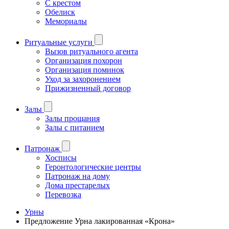
С крестом
Обелиск
Мемориалы
Ритуальные услуги
Вызов ритуального агента
Организация похорон
Организация поминок
Уход за захоронением
Прижизненный договор
Залы
Залы прощания
Залы с питанием
Патронаж
Хосписы
Геронтологические центры
Патронаж на дому
Дома престарелых
Перевозка
Урны
Предложение Урна лакированная «Крона»