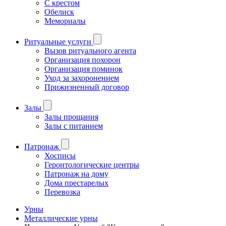
С крестом
Обелиск
Мемориалы
Ритуальные услуги
Вызов ритуального агента
Организация похорон
Организация поминок
Уход за захоронением
Прижизненный договор
Залы
Залы прощания
Залы с питанием
Патронаж
Хосписы
Геронтологические центры
Патронаж на дому
Дома престарелых
Перевозка
Урны
Металлические урны