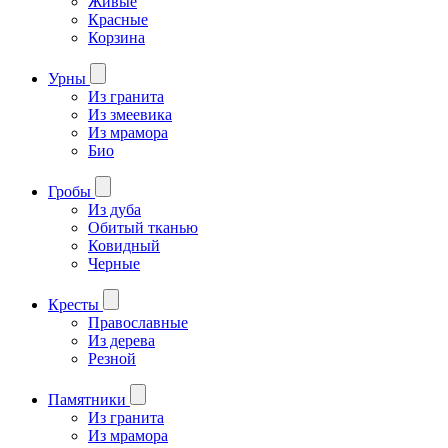
Живые
Красные
Корзина
Урны
Из гранита
Из змеевика
Из мрамора
Био
Гробы
Из дуба
Обитый тканью
Ковидный
Черные
Кресты
Православные
Из дерева
Резной
Памятники
Из гранита
Из мрамора