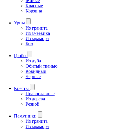
Живые
Красные
Корзина
Урны
Из гранита
Из змеевика
Из мрамора
Био
Гробы
Из дуба
Обитый тканью
Ковидный
Черные
Кресты
Православные
Из дерева
Резной
Памятники
Из гранита
Из мрамора