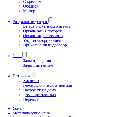
С крестом
Обелиск
Мемориалы
Ритуальные услуги
Вызов ритуального агента
Организация похорон
Организация поминок
Уход за захоронением
Прижизненный договор
Залы
Залы прощания
Залы с питанием
Патронаж
Хосписы
Геронтологические центры
Патронаж на дому
Дома престарелых
Перевозка
Урны
Металлические урны