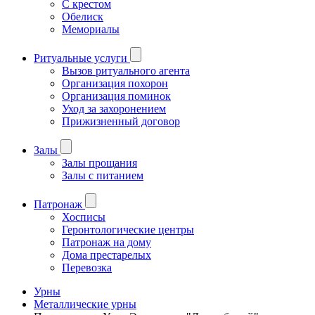
С крестом
Обелиск
Мемориалы
Ритуальные услуги
Вызов ритуального агента
Организация похорон
Организация поминок
Уход за захоронением
Прижизненный договор
Залы
Залы прощания
Залы с питанием
Патронаж
Хосписы
Геронтологические центры
Патронаж на дому
Дома престарелых
Перевозка
Урны
Металлические урны