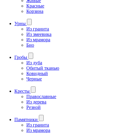
Живые
Красные
Корзина
Урны
Из гранита
Из змеевика
Из мрамора
Био
Гробы
Из дуба
Обитый тканью
Ковидный
Черные
Кресты
Православные
Из дерева
Резной
Памятники
Из гранита
Из мрамора