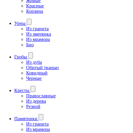
Живые
Красные
Корзина
Урны
Из гранита
Из змеевика
Из мрамора
Био
Гробы
Из дуба
Обитый тканью
Ковидный
Черные
Кресты
Православные
Из дерева
Резной
Памятники
Из гранита
Из мрамора