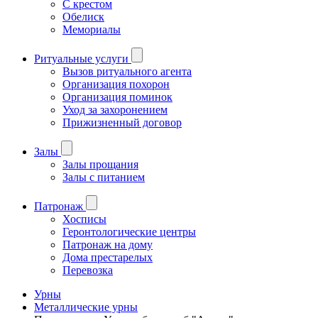
С крестом
Обелиск
Мемориалы
Ритуальные услуги
Вызов ритуального агента
Организация похорон
Организация поминок
Уход за захоронением
Прижизненный договор
Залы
Залы прощания
Залы с питанием
Патронаж
Хосписы
Геронтологические центры
Патронаж на дому
Дома престарелых
Перевозка
Урны
Металлические урны