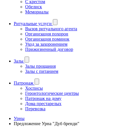
С крестом
Обелиск
Мемориалы
Ритуальные услуги
Вызов ритуального агента
Организация похорон
Организация поминок
Уход за захоронением
Прижизненный договор
Залы
Залы прощания
Залы с питанием
Патронаж
Хосписы
Геронтологические центры
Патронаж на дому
Дома престарелых
Перевозка
Урны
Предложение Урна "Дуб бренди"