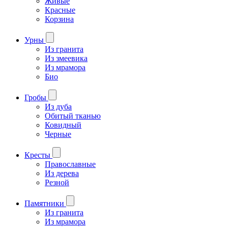
Живые
Красные
Корзина
Урны
Из гранита
Из змеевика
Из мрамора
Био
Гробы
Из дуба
Обитый тканью
Ковидный
Черные
Кресты
Православные
Из дерева
Резной
Памятники
Из гранита
Из мрамора