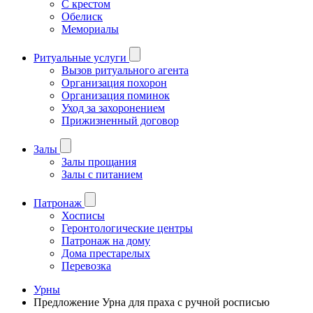
С крестом
Обелиск
Мемориалы
Ритуальные услуги
Вызов ритуального агента
Организация похорон
Организация поминок
Уход за захоронением
Прижизненный договор
Залы
Залы прощания
Залы с питанием
Патронаж
Хосписы
Геронтологические центры
Патронаж на дому
Дома престарелых
Перевозка
Урны
Предложение Урна для праха с ручной росписью