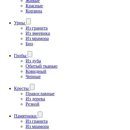
Живые
Красные
Корзина
Урны
Из гранита
Из змеевика
Из мрамора
Био
Гробы
Из дуба
Обитый тканью
Ковидный
Черные
Кресты
Православные
Из дерева
Резной
Памятники
Из гранита
Из мрамора