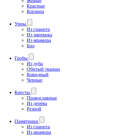
Живые
Красные
Корзина
Урны
Из гранита
Из змеевика
Из мрамора
Био
Гробы
Из дуба
Обитый тканью
Ковидный
Черные
Кресты
Православные
Из дерева
Резной
Памятники
Из гранита
Из мрамора