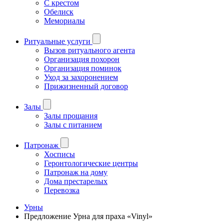
С крестом
Обелиск
Мемориалы
Ритуальные услуги
Вызов ритуального агента
Организация похорон
Организация поминок
Уход за захоронением
Прижизненный договор
Залы
Залы прощания
Залы с питанием
Патронаж
Хосписы
Геронтологические центры
Патронаж на дому
Дома престарелых
Перевозка
Урны
Предложение Урна для праха «Vinyl»