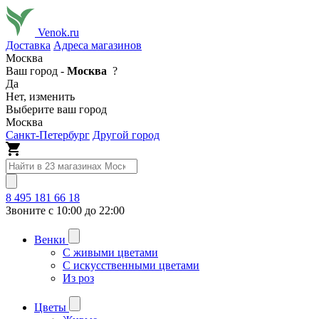
Venok.ru
Доставка
Адреса магазинов
Москва
Ваш город -
Москва
?
Да
Нет, изменить
Выберите ваш город
Москва
Санкт-Петербург
Другой город
8 495 181 66 18
Звоните с 10:00 до 22:00
Венки
С живыми цветами
С искусственными цветами
Из роз
Цветы