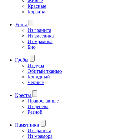
Живые
Красные
Корзина
Урны
Из гранита
Из змеевика
Из мрамора
Био
Гробы
Из дуба
Обитый тканью
Ковидный
Черные
Кресты
Православные
Из дерева
Резной
Памятники
Из гранита
Из мрамора