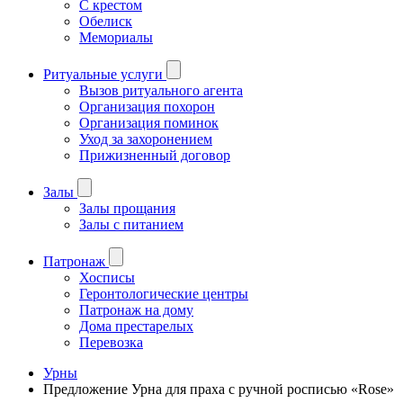
С крестом
Обелиск
Мемориалы
Ритуальные услуги
Вызов ритуального агента
Организация похорон
Организация поминок
Уход за захоронением
Прижизненный договор
Залы
Залы прощания
Залы с питанием
Патронаж
Хосписы
Геронтологические центры
Патронаж на дому
Дома престарелых
Перевозка
Урны
Предложение Урна для праха с ручной росписью «Rose»