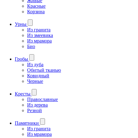
Живые
Красные
Корзина
Урны
Из гранита
Из змеевика
Из мрамора
Био
Гробы
Из дуба
Обитый тканью
Ковидный
Черные
Кресты
Православные
Из дерева
Резной
Памятники
Из гранита
Из мрамора