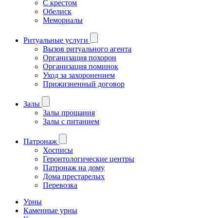
С крестом
Обелиск
Мемориалы
Ритуальные услуги
Вызов ритуального агента
Организация похорон
Организация поминок
Уход за захоронением
Прижизненный договор
Залы
Залы прощания
Залы с питанием
Патронаж
Хосписы
Геронтологические центры
Патронаж на дому
Дома престарелых
Перевозка
Урны
Каменные урны