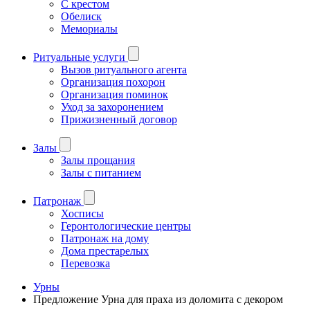
С крестом
Обелиск
Мемориалы
Ритуальные услуги
Вызов ритуального агента
Организация похорон
Организация поминок
Уход за захоронением
Прижизненный договор
Залы
Залы прощания
Залы с питанием
Патронаж
Хосписы
Геронтологические центры
Патронаж на дому
Дома престарелых
Перевозка
Урны
Предложение Урна для праха из доломита с декором