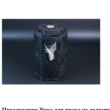
Предложение Урна для праха из доломи