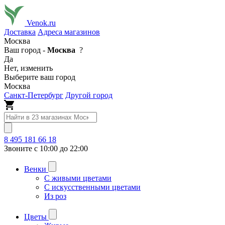
Venok.ru
Доставка
Адреса магазинов
Москва
Ваш город -
Москва
?
Да
Нет, изменить
Выберите ваш город
Москва
Санкт-Петербург
Другой город
8 495 181 66 18
Звоните с 10:00 до 22:00
Венки
С живыми цветами
С искусственными цветами
Из роз
Цветы