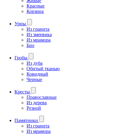
Живые
Красные
Корзина
Урны
Из гранита
Из змеевика
Из мрамора
Био
Гробы
Из дуба
Обитый тканью
Ковидный
Черные
Кресты
Православные
Из дерева
Резной
Памятники
Из гранита
Из мрамора