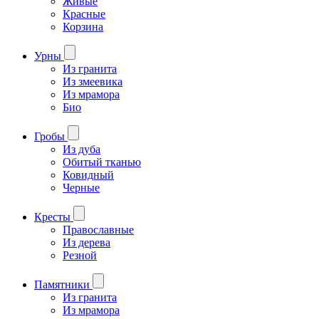
Живые
Красные
Корзина
Урны
Из гранита
Из змеевика
Из мрамора
Био
Гробы
Из дуба
Обитый тканью
Ковидный
Черные
Кресты
Православные
Из дерева
Резной
Памятники
Из гранита
Из мрамора