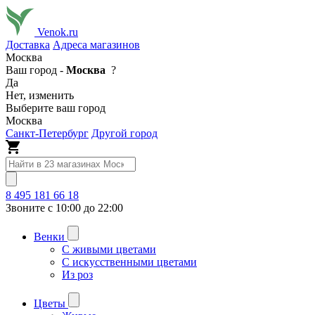
Venok.ru
Доставка
Адреса магазинов
Москва
Ваш город -
Москва
?
Да
Нет, изменить
Выберите ваш город
Москва
Санкт-Петербург
Другой город
8 495 181 66 18
Звоните с 10:00 до 22:00
Венки
С живыми цветами
С искусственными цветами
Из роз
Цветы