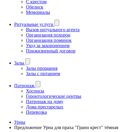
С крестом
Обелиск
Мемориалы
Ритуальные услуги
Вызов ритуального агента
Организация похорон
Организация поминок
Уход за захоронением
Прижизненный договор
Залы
Залы прощания
Залы с питанием
Патронаж
Хосписы
Геронтологические центры
Патронаж на дому
Дома престарелых
Перевозка
Урны
Предложение Урна для праха "Грани крест" тёмная