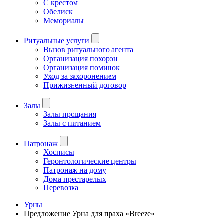
С крестом
Обелиск
Мемориалы
Ритуальные услуги
Вызов ритуального агента
Организация похорон
Организация поминок
Уход за захоронением
Прижизненный договор
Залы
Залы прощания
Залы с питанием
Патронаж
Хосписы
Геронтологические центры
Патронаж на дому
Дома престарелых
Перевозка
Урны
Предложение Урна для праха «Breeze»