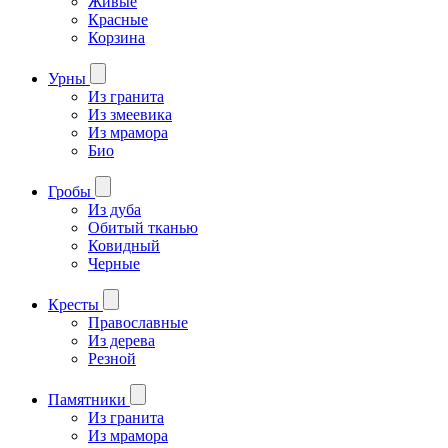
Живые
Красные
Корзина
Урны
Из гранита
Из змеевика
Из мрамора
Био
Гробы
Из дуба
Обитый тканью
Ковидный
Черные
Кресты
Православные
Из дерева
Резной
Памятники
Из гранита
Из мрамора