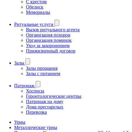
С крестом
Обелиск
Мемориалы
Ритуальные услуги
Вызов ритуального агента
Организация похорон
Организация поминок
Уход за захоронением
Прижизненный договор
Залы
Залы прощания
Залы с питанием
Патронаж
Хосписы
Геронтологические центры
Патронаж на дому
Дома престарелых
Перевозка
Урны
Металлические урны