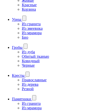
Живые
Красные
Корзина
Урны
Из гранита
Из змеевика
Из мрамора
Био
Гробы
Из дуба
Обитый тканью
Ковидный
Черные
Кресты
Православные
Из дерева
Резной
Памятники
Из гранита
Из мрамора