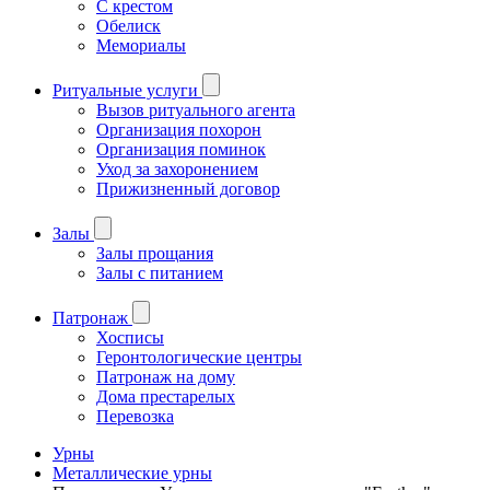
С крестом
Обелиск
Мемориалы
Ритуальные услуги
Вызов ритуального агента
Организация похорон
Организация поминок
Уход за захоронением
Прижизненный договор
Залы
Залы прощания
Залы с питанием
Патронаж
Хосписы
Геронтологические центры
Патронаж на дому
Дома престарелых
Перевозка
Урны
Металлические урны