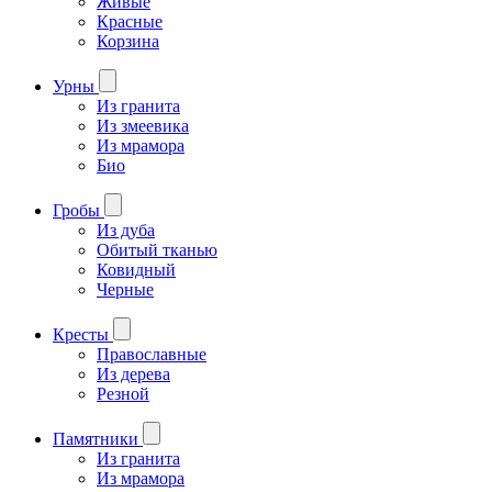
Живые
Красные
Корзина
Урны
Из гранита
Из змеевика
Из мрамора
Био
Гробы
Из дуба
Обитый тканью
Ковидный
Черные
Кресты
Православные
Из дерева
Резной
Памятники
Из гранита
Из мрамора