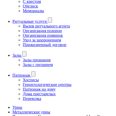
С крестом
Обелиск
Мемориалы
Ритуальные услуги
Вызов ритуального агента
Организация похорон
Организация поминок
Уход за захоронением
Прижизненный договор
Залы
Залы прощания
Залы с питанием
Патронаж
Хосписы
Геронтологические центры
Патронаж на дому
Дома престарелых
Перевозка
Урны
Металлические урны