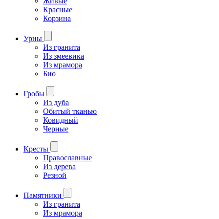
Живые
Красные
Корзина
Урны
Из гранита
Из змеевика
Из мрамора
Био
Гробы
Из дуба
Обитый тканью
Ковидный
Черные
Кресты
Православные
Из дерева
Резной
Памятники
Из гранита
Из мрамора