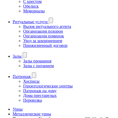
С крестом
Обелиск
Мемориалы
Ритуальные услуги
Вызов ритуального агента
Организация похорон
Организация поминок
Уход за захоронением
Прижизненный договор
Залы
Залы прощания
Залы с питанием
Патронаж
Хосписы
Геронтологические центры
Патронаж на дому
Дома престарелых
Перевозка
Урны
Металлические урны