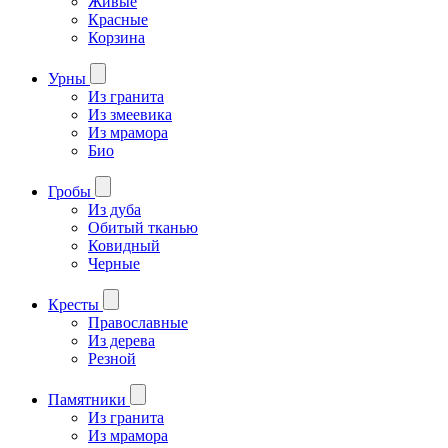
Живые
Красные
Корзина
Урны
Из гранита
Из змеевика
Из мрамора
Био
Гробы
Из дуба
Обитый тканью
Ковидный
Черные
Кресты
Православные
Из дерева
Резной
Памятники
Из гранита
Из мрамора