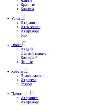
Живые
Красные
Корзина
Урны
Из гранита
Из змеевика
Из мрамора
Био
Гробы
Из дуба
Обитый тканью
Ковидный
Черные
Кресты
Православные
Из дерева
Резной
Памятники
Из гранита
Из мрамора