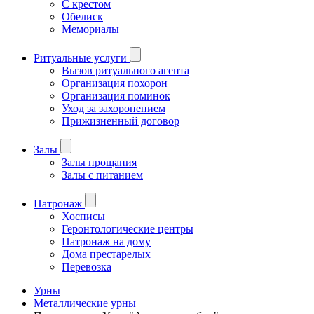
С крестом
Обелиск
Мемориалы
Ритуальные услуги
Вызов ритуального агента
Организация похорон
Организация поминок
Уход за захоронением
Прижизненный договор
Залы
Залы прощания
Залы с питанием
Патронаж
Хосписы
Геронтологические центры
Патронаж на дому
Дома престарелых
Перевозка
Урны
Металлические урны