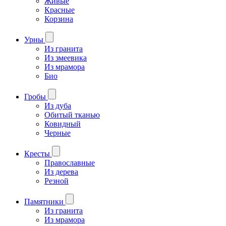
Живые
Красные
Корзина
Урны
Из гранита
Из змеевика
Из мрамора
Био
Гробы
Из дуба
Обитый тканью
Ковидный
Черные
Кресты
Православные
Из дерева
Резной
Памятники
Из гранита
Из мрамора