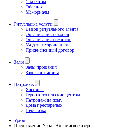
С крестом
Обелиск
Мемориалы
Ритуальные услуги
Вызов ритуального агента
Организация похорон
Организация поминок
Уход за захоронением
Прижизненный договор
Залы
Залы прощания
Залы с питанием
Патронаж
Хосписы
Геронтологические центры
Патронаж на дому
Дома престарелых
Перевозка
Урны
Предложение Урна "Альпийское озеро"