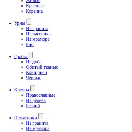
Живые
Красные
Корзина
Урны
Из гранита
Из змеевика
Из мрамора
Био
Гробы
Из дуба
Обитый тканью
Ковидный
Черные
Кресты
Православные
Из дерева
Резной
Памятники
Из гранита
Из мрамора