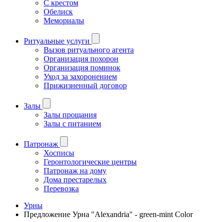
С крестом
Обелиск
Мемориалы
Ритуальные услуги
Вызов ритуального агента
Организация похорон
Организация поминок
Уход за захоронением
Прижизненный договор
Залы
Залы прощания
Залы с питанием
Патронаж
Хосписы
Геронтологические центры
Патронаж на дому
Дома престарелых
Перевозка
Урны
Предложение Урна "Alexandria" - green-mint Color