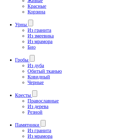
Живые
Красные
Корзина
Урны
Из гранита
Из змеевика
Из мрамора
Био
Гробы
Из дуба
Обитый тканью
Ковидный
Черные
Кресты
Православные
Из дерева
Резной
Памятники
Из гранита
Из мрамора